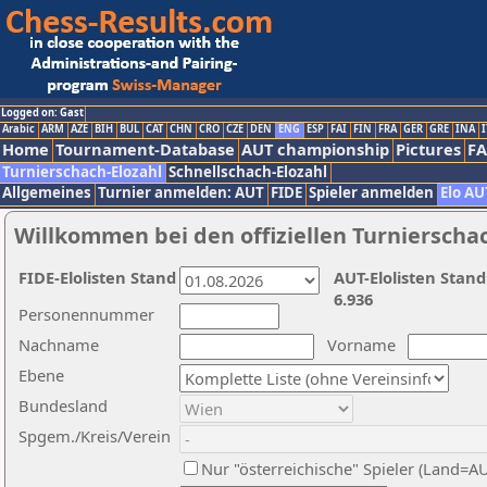
Logged on: Gast
Arabic
ARM
AZE
BIH
BUL
CAT
CHN
CRO
CZE
DEN
ENG
ESP
FAI
FIN
FRA
GER
GRE
INA
I
Home
Tournament-Database
AUT championship
Pictures
F
Turnierschach-Elozahl
Schnellschach-Elozahl
Allgemeines
Turnier anmelden: AUT
FIDE
Spieler anmelden
Elo AU
Willkommen bei den offiziellen Turnierscha
FIDE-Elolisten Stand
AUT-Elolisten Stand
6.936
Personennummer
Nachname
Vorname
Ebene
Bundesland
Spgem./Kreis/Verein
Nur "österreichische" Spieler (Land=A