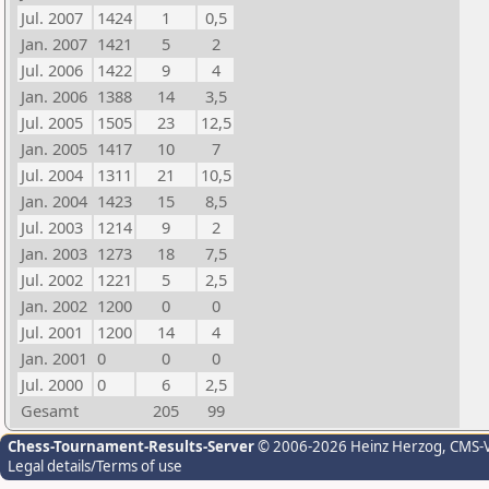
Jul. 2007
1424
1
0,5
Jan. 2007
1421
5
2
Jul. 2006
1422
9
4
Jan. 2006
1388
14
3,5
Jul. 2005
1505
23
12,5
Jan. 2005
1417
10
7
Jul. 2004
1311
21
10,5
Jan. 2004
1423
15
8,5
Jul. 2003
1214
9
2
Jan. 2003
1273
18
7,5
Jul. 2002
1221
5
2,5
Jan. 2002
1200
0
0
Jul. 2001
1200
14
4
Jan. 2001
0
0
0
Jul. 2000
0
6
2,5
Gesamt
205
99
Chess-Tournament-Results-Server
© 2006-2026 Heinz Herzog
, CMS-
Legal details/Terms of use