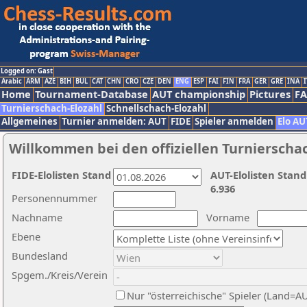
Logged on: Gast
Arabic
ARM
AZE
BIH
BUL
CAT
CHN
CRO
CZE
DEN
ENG
ESP
FAI
FIN
FRA
GER
GRE
INA
I
Home
Tournament-Database
AUT championship
Pictures
F
Turnierschach-Elozahl
Schnellschach-Elozahl
Allgemeines
Turnier anmelden: AUT
FIDE
Spieler anmelden
Elo AU
Willkommen bei den offiziellen Turnierscha
FIDE-Elolisten Stand
AUT-Elolisten Stand
6.936
Personennummer
Nachname
Vorname
Ebene
Bundesland
Spgem./Kreis/Verein
Nur "österreichische" Spieler (Land=A