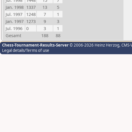
Jul. 1998
1448
15
7
Jan. 1998
1337
13
5
Jul. 1997
1248
7
1
Jan. 1997
1273
9
3
Jul. 1996
0
3
1
Gesamt
188
88
Chess-Tournament-Results-Server
© 2006-2026 Heinz Herzog
, CMS-
Legal details/Terms of use