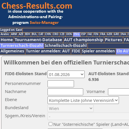
Logged on: Gast
Arabic
ARM
AZE
BIH
BUL
CAT
CHN
CRO
CZE
DEN
ENG
ESP
FAI
FIN
FRA
GER
GRE
INA
I
Home
Tournament-Database
AUT championship
Pictures
F
Turnierschach-Elozahl
Schnellschach-Elozahl
Allgemeines
Turnier anmelden: AUT
FIDE
Spieler anmelden
Elo AU
Willkommen bei den offiziellen Turnierscha
FIDE-Elolisten Stand
AUT-Elolisten Stand
6.936
Personennummer
Nachname
Vorname
Ebene
Bundesland
Spgem./Kreis/Verein
Nur "österreichische" Spieler (Land=A