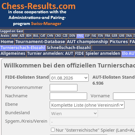
Logged on: Gast
Arabic
ARM
AZE
BIH
BUL
CAT
CHN
CRO
CZE
DEN
ENG
ESP
FAI
FIN
FRA
GER
GRE
INA
I
Home
Tournament-Database
AUT championship
Pictures
F
Turnierschach-Elozahl
Schnellschach-Elozahl
Allgemeines
Turnier anmelden: AUT
FIDE
Spieler anmelden
Elo AU
Willkommen bei den offiziellen Turnierscha
FIDE-Elolisten Stand
AUT-Elolisten Stand
6.936
Personennummer
Nachname
Vorname
Ebene
Bundesland
Spgem./Kreis/Verein
Nur "österreichische" Spieler (Land=A