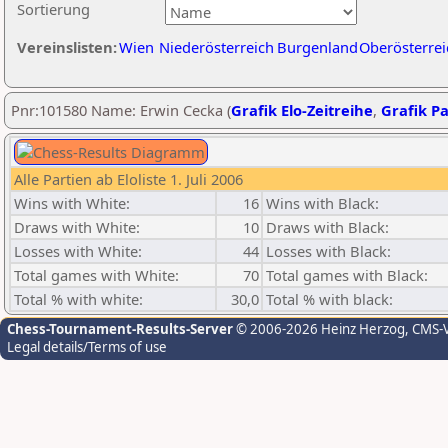
Sortierung
Vereinslisten:
Wien
Niederösterreich
Burgenland
Oberösterrei
Pnr:101580 Name: Erwin Cecka (
Grafik Elo-Zeitreihe
,
Grafik Pa
Alle Partien ab Eloliste 1. Juli 2006
Wins with White:
16
Wins with Black:
Draws with White:
10
Draws with Black:
Losses with White:
44
Losses with Black:
Total games with White:
70
Total games with Black:
Total % with white:
30,0
Total % with black:
Chess-Tournament-Results-Server
© 2006-2026 Heinz Herzog
, CMS-
Legal details/Terms of use