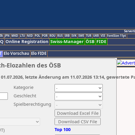
Servert
TA
JPN
MKD
LTU
NED
POL
POR
ROU
RUS
SRB
SVK
SWE
TUR
UKR
VIE
FontSize:11pt
AQ
Online Registration
Swiss-Manager
ÖSB
FIDE
T
Elo Vorschau
Elo FIDE
ch-Elozahlen des ÖSB
 01.07.2026, letzte Änderung am 11.07.2026 13:14, gewertete P
Kategorie
Geschlecht
Spielberechtigung
Top 100
UT)