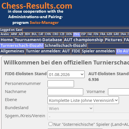
Logged on: Gast
Arabic
ARM
AZE
BIH
BUL
CAT
CHN
CRO
CZE
DEN
ENG
ESP
FAI
FIN
FRA
GER
GRE
INA
I
Home
Tournament-Database
AUT championship
Pictures
F
Turnierschach-Elozahl
Schnellschach-Elozahl
Allgemeines
Turnier anmelden: AUT
FIDE
Spieler anmelden
Elo AU
Willkommen bei den offiziellen Turnierscha
FIDE-Elolisten Stand
AUT-Elolisten Stand
6.936
Personennummer
Nachname
Vorname
Ebene
Bundesland
Spgem./Kreis/Verein
Nur "österreichische" Spieler (Land=A