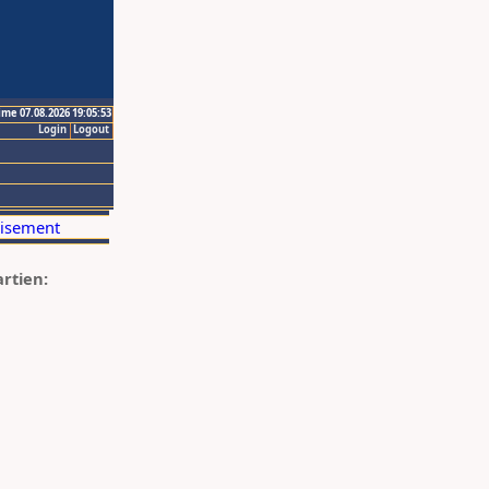
ime 07.08.2026 19:05:53
Login
Logout
artien: