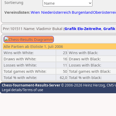
Sortierung
Vereinslisten:
Wien
Niederösterreich
Burgenland
Oberösterrei
Pnr:101511 Name: Vladimir Bukal (
Grafik Elo-Zeitreihe
,
Grafik 
Alle Partien ab Eloliste 1. Juli 2006
Wins with White:
23
Wins with Black:
Draws with White:
16
Draws with Black:
Losses with White:
11
Losses with Black:
Total games with White:
50
Total games with Black:
Total % with white:
62,0
Total % with black:
Chess-Tournament-Results-Server
© 2006-2026 Heinz Herzog
, CMS-
Legal details/Terms of use