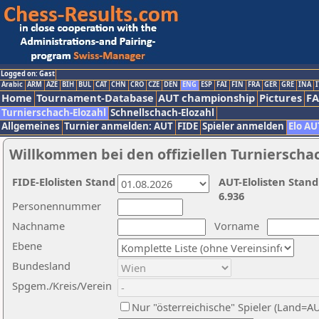
Logged on: Gast
Arabic
ARM
AZE
BIH
BUL
CAT
CHN
CRO
CZE
DEN
ENG
ESP
FAI
FIN
FRA
GER
GRE
INA
I
Home
Tournament-Database
AUT championship
Pictures
F
Turnierschach-Elozahl
Schnellschach-Elozahl
Allgemeines
Turnier anmelden: AUT
FIDE
Spieler anmelden
Elo AU
Willkommen bei den offiziellen Turnierscha
FIDE-Elolisten Stand
AUT-Elolisten Stand
6.936
Personennummer
Nachname
Vorname
Ebene
Bundesland
Spgem./Kreis/Verein
Nur "österreichische" Spieler (Land=A