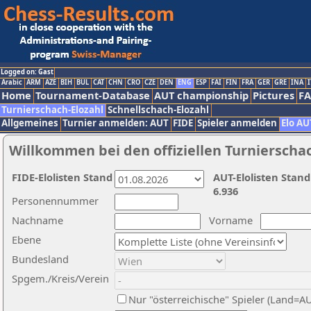
Logged on: Gast
Arabic
ARM
AZE
BIH
BUL
CAT
CHN
CRO
CZE
DEN
ENG
ESP
FAI
FIN
FRA
GER
GRE
INA
I
Home
Tournament-Database
AUT championship
Pictures
F
Turnierschach-Elozahl
Schnellschach-Elozahl
Allgemeines
Turnier anmelden: AUT
FIDE
Spieler anmelden
Elo AU
Willkommen bei den offiziellen Turnierscha
FIDE-Elolisten Stand
AUT-Elolisten Stand
6.936
Personennummer
Nachname
Vorname
Ebene
Bundesland
Spgem./Kreis/Verein
Nur "österreichische" Spieler (Land=A