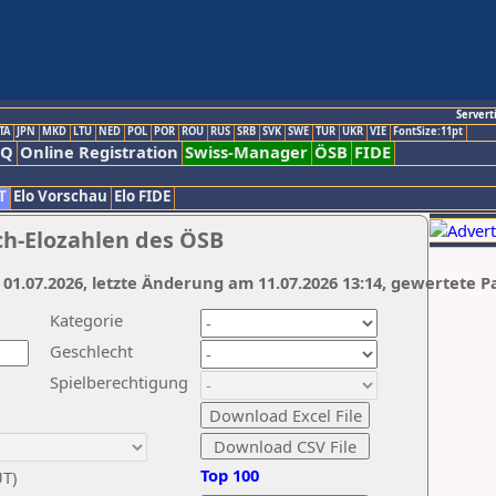
Servert
TA
JPN
MKD
LTU
NED
POL
POR
ROU
RUS
SRB
SVK
SWE
TUR
UKR
VIE
FontSize:11pt
AQ
Online Registration
Swiss-Manager
ÖSB
FIDE
T
Elo Vorschau
Elo FIDE
ch-Elozahlen des ÖSB
 01.07.2026, letzte Änderung am 11.07.2026 13:14, gewertete P
Kategorie
Geschlecht
Spielberechtigung
Top 100
UT)