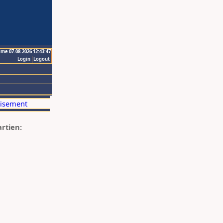
ime 07.08.2026 12:43:47
Login
Logout
artien: