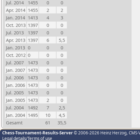
Jul. 2014
1455
0
0
Apr. 2014
1455
2
2
Jan. 2014
1413
4
3
Oct. 2013
1397
0
0
Jul. 2013
1397
0
0
Apr. 2013
1397
6
5,5
Jan. 2013
0
0
0
Oct. 2012
0
0
0
Jul. 2007
1473
0
0
Jan. 2007
1473
0
0
Jul. 2006
1473
0
0
Jan. 2006
1473
0
0
Jul. 2005
1473
0
0
Jan. 2005
1473
2
0
Jul. 2004
1492
7
2,5
Jan. 2004
1495
10
4,5
Gesamt
61
35,5
Chess-Tournament-Results-Server
© 2006-2026 Heinz Herzog
, CMS-
Legal details/Terms of use