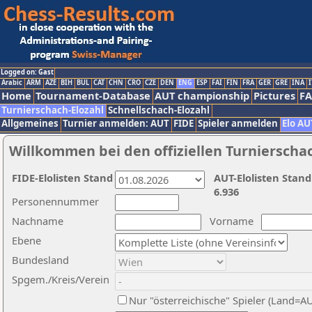
Logged on: Gast
Arabic
ARM
AZE
BIH
BUL
CAT
CHN
CRO
CZE
DEN
ENG
ESP
FAI
FIN
FRA
GER
GRE
INA
I
Home
Tournament-Database
AUT championship
Pictures
F
Turnierschach-Elozahl
Schnellschach-Elozahl
Allgemeines
Turnier anmelden: AUT
FIDE
Spieler anmelden
Elo AU
Willkommen bei den offiziellen Turnierscha
FIDE-Elolisten Stand
AUT-Elolisten Stand
6.936
Personennummer
Nachname
Vorname
Ebene
Bundesland
Spgem./Kreis/Verein
Nur "österreichische" Spieler (Land=A