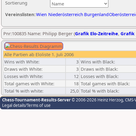
Sortierung
Vereinslisten:
Wien
Niederösterreich
Burgenland
Oberösterrei
Pnr:100835 Name: Philipp Berger (
Grafik Elo-Zeitreihe
,
Grafik 
Alle Partien ab Eloliste 1. Juli 2006
Wins with White:
3
Wins with Black:
Draws with White:
3
Draws with Black:
Losses with White:
12
Losses with Black:
Total games with White:
18
Total games with Black:
Total % with white:
25,0
Total % with black:
Chess-Tournament-Results-Server
© 2006-2026 Heinz Herzog
, CMS-
Legal details/Terms of use