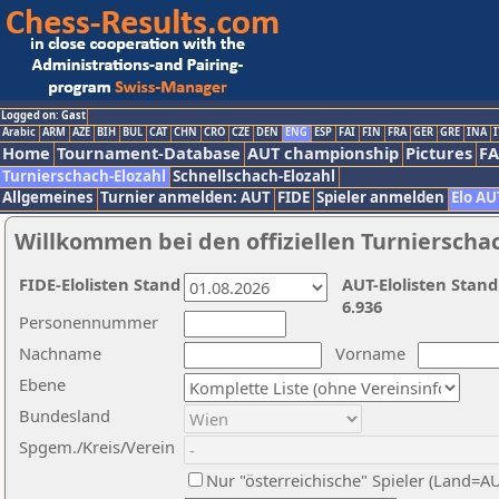
Logged on: Gast
Arabic
ARM
AZE
BIH
BUL
CAT
CHN
CRO
CZE
DEN
ENG
ESP
FAI
FIN
FRA
GER
GRE
INA
I
Home
Tournament-Database
AUT championship
Pictures
F
Turnierschach-Elozahl
Schnellschach-Elozahl
Allgemeines
Turnier anmelden: AUT
FIDE
Spieler anmelden
Elo AU
Willkommen bei den offiziellen Turnierscha
FIDE-Elolisten Stand
AUT-Elolisten Stand
6.936
Personennummer
Nachname
Vorname
Ebene
Bundesland
Spgem./Kreis/Verein
Nur "österreichische" Spieler (Land=A