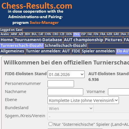
Logged on: Gast
Arabic
ARM
AZE
BIH
BUL
CAT
CHN
CRO
CZE
DEN
ENG
ESP
FAI
FIN
FRA
GER
GRE
INA
I
Home
Tournament-Database
AUT championship
Pictures
F
Turnierschach-Elozahl
Schnellschach-Elozahl
Allgemeines
Turnier anmelden: AUT
FIDE
Spieler anmelden
Elo AU
Willkommen bei den offiziellen Turnierscha
FIDE-Elolisten Stand
AUT-Elolisten Stand
6.936
Personennummer
Nachname
Vorname
Ebene
Bundesland
Spgem./Kreis/Verein
Nur "österreichische" Spieler (Land=A