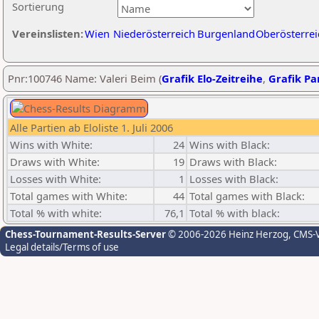
Sortierung
Vereinslisten:
Wien
Niederösterreich
Burgenland
Oberösterrei
Pnr:100746 Name: Valeri Beim (
Grafik Elo-Zeitreihe
,
Grafik Par
Alle Partien ab Eloliste 1. Juli 2006
Wins with White:
24
Wins with Black:
Draws with White:
19
Draws with Black:
Losses with White:
1
Losses with Black:
Total games with White:
44
Total games with Black:
Total % with white:
76,1
Total % with black:
Chess-Tournament-Results-Server
© 2006-2026 Heinz Herzog
, CMS-
Legal details/Terms of use