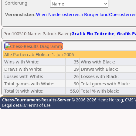
Sortierung
Vereinslisten:
Wien
Niederösterreich
Burgenland
Oberösterrei
Pnr:100510 Name: Patrick Baier (
Grafik Elo-Zeitreihe
,
Grafik Pa
Alle Partien ab Eloliste 1. Juli 2006
Wins with White:
35
Wins with Black:
Draws with White:
29
Draws with Black:
Losses with White:
26
Losses with Black:
Total games with White:
90
Total games with Black:
Total % with white:
55,0
Total % with black:
Chess-Tournament-Results-Server
© 2006-2026 Heinz Herzog
, CMS-
Legal details/Terms of use