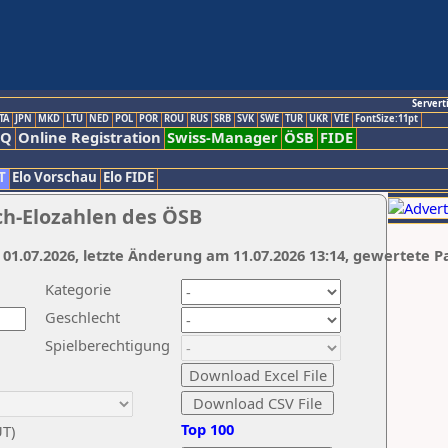
Servert
TA
JPN
MKD
LTU
NED
POL
POR
ROU
RUS
SRB
SVK
SWE
TUR
UKR
VIE
FontSize:11pt
AQ
Online Registration
Swiss-Manager
ÖSB
FIDE
T
Elo Vorschau
Elo FIDE
ch-Elozahlen des ÖSB
 01.07.2026, letzte Änderung am 11.07.2026 13:14, gewertete P
Kategorie
Geschlecht
Spielberechtigung
Top 100
UT)