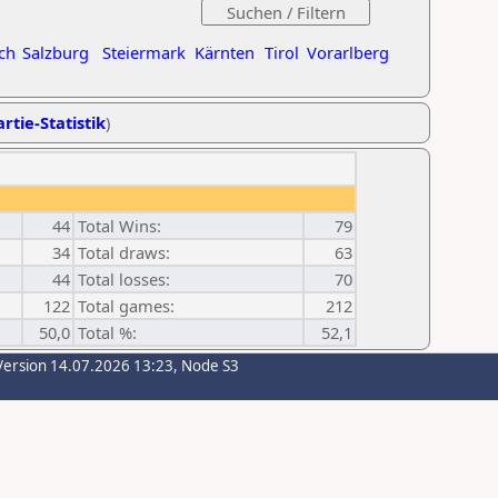
ch
Salzburg
Steiermark
Kärnten
Tirol
Vorarlberg
rtie-Statistik
)
44
Total Wins:
79
34
Total draws:
63
44
Total losses:
70
122
Total games:
212
50,0
Total %:
52,1
Version 14.07.2026 13:23, Node S3