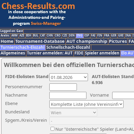
Logged on: Gast
Arabic
ARM
AZE
BIH
BUL
CAT
CHN
CRO
CZE
DEN
ENG
ESP
FAI
FIN
FRA
GER
GRE
INA
I
Home
Tournament-Database
AUT championship
Pictures
F
Turnierschach-Elozahl
Schnellschach-Elozahl
Allgemeines
Turnier anmelden: AUT
FIDE
Spieler anmelden
Elo AU
Willkommen bei den offiziellen Turnierscha
FIDE-Elolisten Stand
AUT-Elolisten Stand
6.936
Personennummer
Nachname
Vorname
Ebene
Bundesland
Spgem./Kreis/Verein
Nur "österreichische" Spieler (Land=A