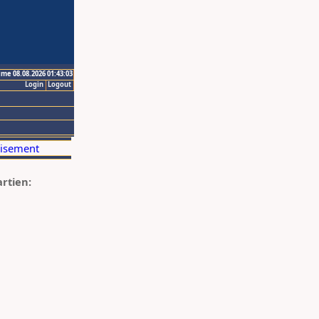
ime 08.08.2026 01:43:03
Login
Logout
artien: