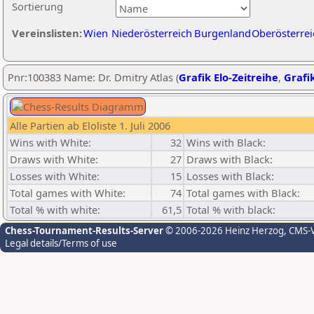
Sortierung
Vereinslisten:
Wien
Niederösterreich
Burgenland
Oberösterrei
Pnr:100383 Name: Dr. Dmitry Atlas (
Grafik Elo-Zeitreihe
,
Grafik
Alle Partien ab Eloliste 1. Juli 2006
Wins with White:
32
Wins with Black:
Draws with White:
27
Draws with Black:
Losses with White:
15
Losses with Black:
Total games with White:
74
Total games with Black:
Total % with white:
61,5
Total % with black:
Chess-Tournament-Results-Server
© 2006-2026 Heinz Herzog
, CMS-
Legal details/Terms of use