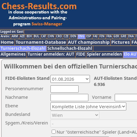
Logged on: Gast
Arabic
ARM
AZE
BIH
BUL
CAT
CHN
CRO
CZE
DEN
ENG
ESP
FAI
FIN
FRA
GER
GRE
INA
I
Home
Tournament-Database
AUT championship
Pictures
F
Turnierschach-Elozahl
Schnellschach-Elozahl
Allgemeines
Turnier anmelden: AUT
FIDE
Spieler anmelden
Elo AU
Willkommen bei den offiziellen Turnierscha
FIDE-Elolisten Stand
AUT-Elolisten Stand
6.936
Personennummer
Nachname
Vorname
Ebene
Bundesland
Spgem./Kreis/Verein
Nur "österreichische" Spieler (Land=A