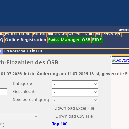
Servert
TA
JPN
MKD
LTU
NED
POL
POR
ROU
RUS
SRB
SVK
SWE
TUR
UKR
VIE
FontSize:11pt
AQ
Online Registration
Swiss-Manager
ÖSB
FIDE
T
Elo Vorschau
Elo FIDE
ch-Elozahlen des ÖSB
 01.07.2026, letzte Änderung am 11.07.2026 13:14, gewertete P
Kategorie
Geschlecht
Spielberechtigung
Top 100
UT)