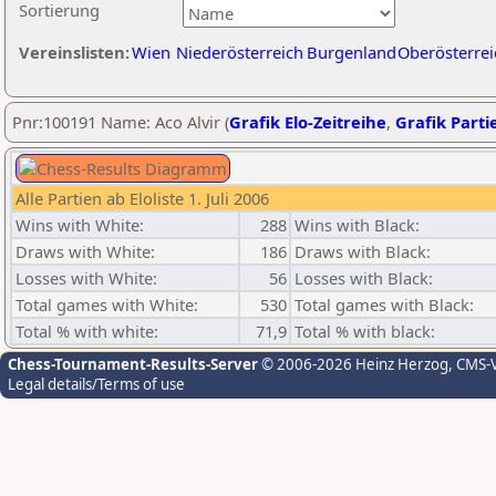
Sortierung
Vereinslisten:
Wien
Niederösterreich
Burgenland
Oberösterrei
Pnr:100191 Name: Aco Alvir (
Grafik Elo-Zeitreihe
,
Grafik Partie
Alle Partien ab Eloliste 1. Juli 2006
Wins with White:
288
Wins with Black:
Draws with White:
186
Draws with Black:
Losses with White:
56
Losses with Black:
Total games with White:
530
Total games with Black:
Total % with white:
71,9
Total % with black:
Chess-Tournament-Results-Server
© 2006-2026 Heinz Herzog
, CMS-
Legal details/Terms of use