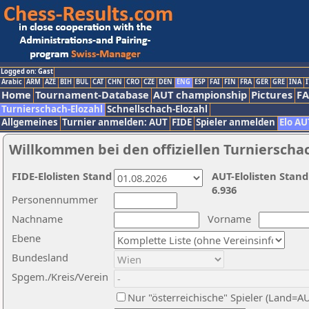
Logged on: Gast
Arabic
ARM
AZE
BIH
BUL
CAT
CHN
CRO
CZE
DEN
ENG
ESP
FAI
FIN
FRA
GER
GRE
INA
I
Home
Tournament-Database
AUT championship
Pictures
F
Turnierschach-Elozahl
Schnellschach-Elozahl
Allgemeines
Turnier anmelden: AUT
FIDE
Spieler anmelden
Elo AU
Willkommen bei den offiziellen Turnierscha
FIDE-Elolisten Stand
AUT-Elolisten Stand
6.936
Personennummer
Nachname
Vorname
Ebene
Bundesland
Spgem./Kreis/Verein
Nur "österreichische" Spieler (Land=A