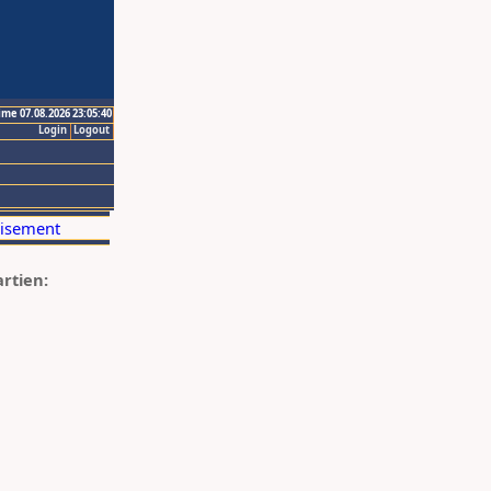
ime 07.08.2026 23:05:40
Login
Logout
artien: