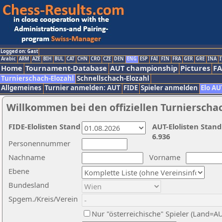
Logged on: Gast
Arabic
ARM
AZE
BIH
BUL
CAT
CHN
CRO
CZE
DEN
ENG
ESP
FAI
FIN
FRA
GER
GRE
INA
I
Home
Tournament-Database
AUT championship
Pictures
F
Turnierschach-Elozahl
Schnellschach-Elozahl
Allgemeines
Turnier anmelden: AUT
FIDE
Spieler anmelden
Elo AU
Willkommen bei den offiziellen Turnierscha
FIDE-Elolisten Stand
AUT-Elolisten Stand
6.936
Personennummer
Nachname
Vorname
Ebene
Bundesland
Spgem./Kreis/Verein
Nur "österreichische" Spieler (Land=A