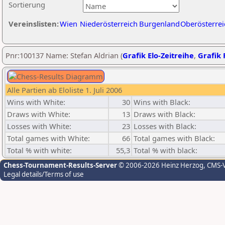
Sortierung
Vereinslisten:
Wien
Niederösterreich
Burgenland
Oberösterrei
Pnr:100137 Name: Stefan Aldrian (
Grafik Elo-Zeitreihe
,
Grafik 
Alle Partien ab Eloliste 1. Juli 2006
Wins with White:
30
Wins with Black:
Draws with White:
13
Draws with Black:
Losses with White:
23
Losses with Black:
Total games with White:
66
Total games with Black:
Total % with white:
55,3
Total % with black:
Chess-Tournament-Results-Server
© 2006-2026 Heinz Herzog
, CMS-
Legal details/Terms of use