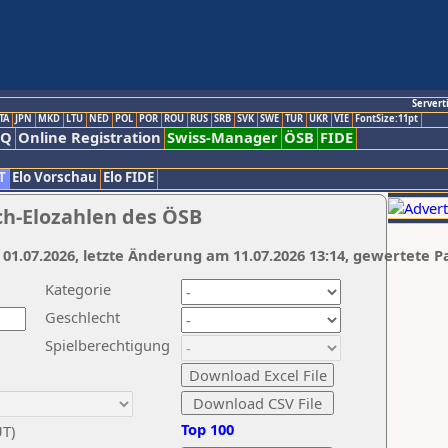
Servert
TA
JPN
MKD
LTU
NED
POL
POR
ROU
RUS
SRB
SVK
SWE
TUR
UKR
VIE
FontSize:11pt
AQ
Online Registration
Swiss-Manager
ÖSB
FIDE
T
Elo Vorschau
Elo FIDE
ch-Elozahlen des ÖSB
 01.07.2026, letzte Änderung am 11.07.2026 13:14, gewertete P
Kategorie
Geschlecht
Spielberechtigung
Top 100
UT)