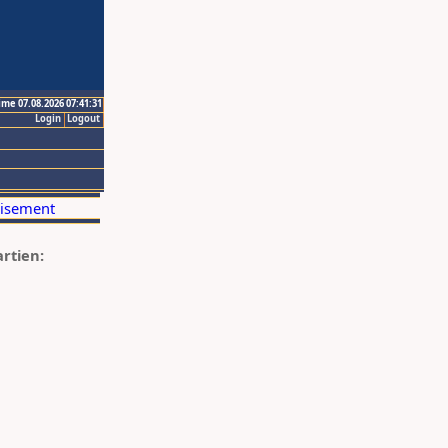
ime 07.08.2026 07:41:31
Login
Logout
artien: