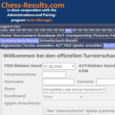
Logged on: Gast
Arabic
ARM
AZE
BIH
BUL
CAT
CHN
CRO
CZE
DEN
ENG
ESP
FAI
FIN
FRA
GER
GRE
INA
I
Home
Tournament-Database
AUT championship
Pictures
F
Turnierschach-Elozahl
Schnellschach-Elozahl
Allgemeines
Turnier anmelden: AUT
FIDE
Spieler anmelden
Elo AU
Willkommen bei den offiziellen Turnierscha
FIDE-Elolisten Stand
AUT-Elolisten Stand
6.936
Personennummer
Nachname
Vorname
Ebene
Bundesland
Spgem./Kreis/Verein
Nur "österreichische" Spieler (Land=A