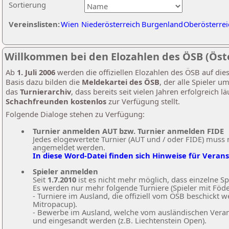
Sortierung
Vereinslisten:
Wien
Niederösterreich
Burgenland
Oberösterrei
Willkommen bei den Elozahlen des ÖSB (Öst
Ab
1. Juli 2006
werden die offiziellen Elozahlen des ÖSB auf die
Basis dazu bilden die
Meldekartei des ÖSB
, der alle Spieler 
das
Turnierarchiv
, dass bereits seit vielen Jahren erfolgreich l
Schachfreunden kostenlos
zur Verfügung stellt.
Folgende Dialoge stehen zu Verfügung:
Turnier anmelden AUT bzw. Turnier anmelden FIDE
Jedes elogewertete Turnier (AUT und / oder FIDE) muss 
angemeldet werden.
In diese Word-Datei finden sich Hinweise für Veran
Spieler anmelden
Seit
1.7.2010
ist es nicht mehr möglich, dass einzelne S
Es werden nur mehr folgende Turniere (Spieler mit Föde
- Turniere im Ausland, die offiziell vom ÖSB beschickt 
Mitropacup).
- Bewerbe im Ausland, welche vom ausländischen Veran
und eingesandt werden (z.B. Liechtenstein Open).