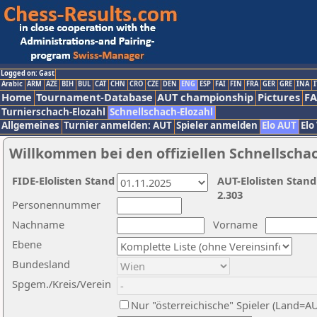
Logged on: Gast
Arabic
ARM
AZE
BIH
BUL
CAT
CHN
CRO
CZE
DEN
ENG
ESP
FAI
FIN
FRA
GER
GRE
INA
I
Home
Tournament-Database
AUT championship
Pictures
F
Turnierschach-Elozahl
Schnellschach-Elozahl
Allgemeines
Turnier anmelden: AUT
Spieler anmelden
Elo AUT
Elo
Willkommen bei den offiziellen Schnellscha
FIDE-Elolisten Stand
AUT-Elolisten Stand
2.303
Personennummer
Nachname
Vorname
Ebene
Bundesland
Spgem./Kreis/Verein
Nur "österreichische" Spieler (Land=A