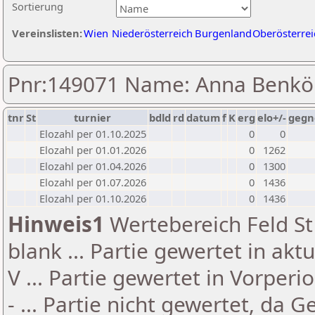
Sortierung
Vereinslisten:
Wien
Niederösterreich
Burgenland
Oberösterrei
Pnr:149071 Name: Anna Benkö
tnr
St
turnier
bdld
rd
datum
f
K
erg
elo+/-
gegn
Elozahl per 01.10.2025
0
0
Elozahl per 01.01.2026
0
1262
Elozahl per 01.04.2026
0
1300
Elozahl per 01.07.2026
0
1436
Elozahl per 01.10.2026
0
1436
Hinweis1
Wertebereich Feld St 
blank ... Partie gewertet in akt
V ... Partie gewertet in Vorperi
- ... Partie nicht gewertet, da 