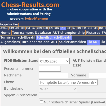
Logged on: Gast
Arabic
ARM
AZE
BIH
BUL
CAT
CHN
CRO
CZE
DEN
ENG
ESP
FAI
FIN
FRA
GER
GRE
INA
I
Home
Tournament-Database
AUT championship
Pictures
F
Turnierschach-Elozahl
Schnellschach-Elozahl
Allgemeines
Turnier anmelden: AUT
Spieler anmelden
Elo AUT
Elo
Willkommen bei den offiziellen Schnellscha
FIDE-Elolisten Stand
AUT-Elolisten Stand
2.226
Personennummer
Nachname
Vorname
Ebene
Bundesland
Spgem./Kreis/Verein
Nur "österreichische" Spieler (Land=A