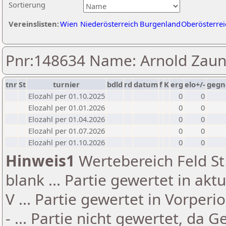
Sortierung
Vereinslisten:
Wien
Niederösterreich
Burgenland
Oberösterrei
Pnr:148634 Name: Arnold Zaun
tnr
St
turnier
bdld
rd
datum
f
K
erg
elo+/-
gegn
Elozahl per 01.10.2025
0
0
Elozahl per 01.01.2026
0
0
Elozahl per 01.04.2026
0
0
Elozahl per 01.07.2026
0
0
Elozahl per 01.10.2026
0
0
Hinweis1
Wertebereich Feld St 
blank ... Partie gewertet in akt
V ... Partie gewertet in Vorperi
- ... Partie nicht gewertet, da 