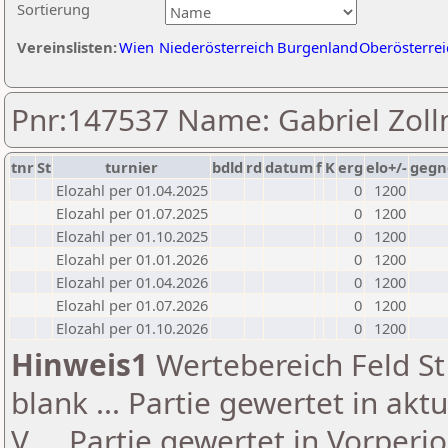
Sortierung
Vereinslisten:
Wien
Niederösterreich
Burgenland
Oberösterrei
Pnr:147537 Name: Gabriel Zoll
tnr
St
turnier
bdld
rd
datum
f
K
erg
elo+/-
gegn
Elozahl per 01.04.2025
0
1200
Elozahl per 01.07.2025
0
1200
Elozahl per 01.10.2025
0
1200
Elozahl per 01.01.2026
0
1200
Elozahl per 01.04.2026
0
1200
Elozahl per 01.07.2026
0
1200
Elozahl per 01.10.2026
0
1200
Hinweis1
Wertebereich Feld St 
blank ... Partie gewertet in akt
V ... Partie gewertet in Vorperi