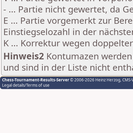
- ... Partie nicht gewertet, da 
E ... Partie vorgemerkt zur Be
Einstiegselozahl in der nächst
K ... Korrektur wegen doppelt
Hinweis2
Kontumazen werden g
und sind in der Liste nicht enth
Chess-Tournament-Results-Server
© 2006-2026 Heinz Herzog
, CMS-
Legal details/Terms of use