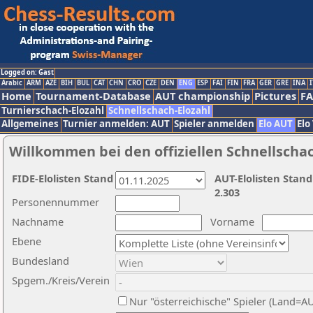
Logged on: Gast
Arabic
ARM
AZE
BIH
BUL
CAT
CHN
CRO
CZE
DEN
ENG
ESP
FAI
FIN
FRA
GER
GRE
INA
I
Home
Tournament-Database
AUT championship
Pictures
F
Turnierschach-Elozahl
Schnellschach-Elozahl
Allgemeines
Turnier anmelden: AUT
Spieler anmelden
Elo AUT
Elo
Willkommen bei den offiziellen Schnellscha
FIDE-Elolisten Stand
AUT-Elolisten Stand
2.303
Personennummer
Nachname
Vorname
Ebene
Bundesland
Spgem./Kreis/Verein
Nur "österreichische" Spieler (Land=A