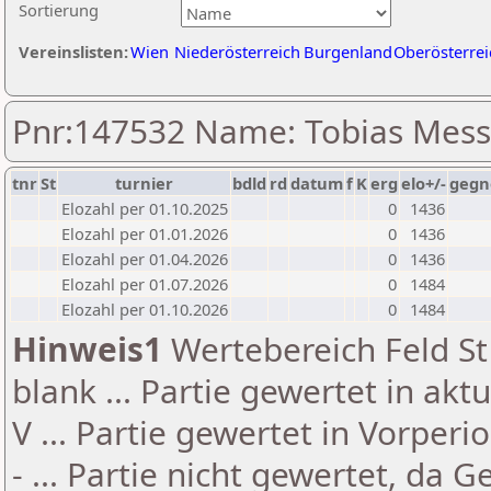
Sortierung
Vereinslisten:
Wien
Niederösterreich
Burgenland
Oberösterrei
Pnr:147532 Name: Tobias Mes
tnr
St
turnier
bdld
rd
datum
f
K
erg
elo+/-
gegn
Elozahl per 01.10.2025
0
1436
Elozahl per 01.01.2026
0
1436
Elozahl per 01.04.2026
0
1436
Elozahl per 01.07.2026
0
1484
Elozahl per 01.10.2026
0
1484
Hinweis1
Wertebereich Feld St 
blank ... Partie gewertet in akt
V ... Partie gewertet in Vorperi
- ... Partie nicht gewertet, da 