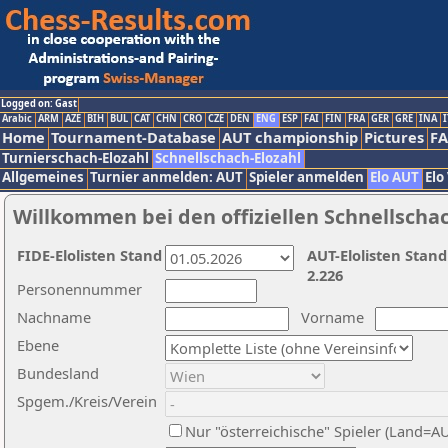
Logged on: Gast
Arabic
ARM
AZE
BIH
BUL
CAT
CHN
CRO
CZE
DEN
ENG
ESP
FAI
FIN
FRA
GER
GRE
INA
I
Home
Tournament-Database
AUT championship
Pictures
F
Turnierschach-Elozahl
Schnellschach-Elozahl
Allgemeines
Turnier anmelden: AUT
Spieler anmelden
Elo AUT
Elo
Willkommen bei den offiziellen Schnellscha
FIDE-Elolisten Stand
AUT-Elolisten Stand
2.226
Personennummer
Nachname
Vorname
Ebene
Bundesland
Spgem./Kreis/Verein
Nur "österreichische" Spieler (Land=A