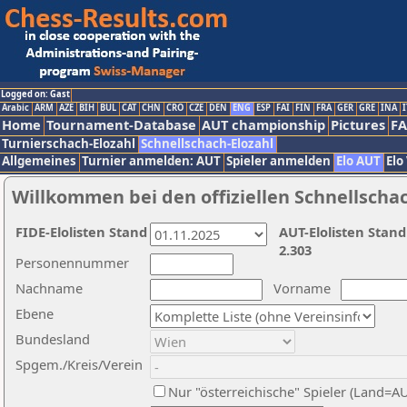
Logged on: Gast
Arabic
ARM
AZE
BIH
BUL
CAT
CHN
CRO
CZE
DEN
ENG
ESP
FAI
FIN
FRA
GER
GRE
INA
I
Home
Tournament-Database
AUT championship
Pictures
F
Turnierschach-Elozahl
Schnellschach-Elozahl
Allgemeines
Turnier anmelden: AUT
Spieler anmelden
Elo AUT
Elo
Willkommen bei den offiziellen Schnellscha
FIDE-Elolisten Stand
AUT-Elolisten Stand
2.303
Personennummer
Nachname
Vorname
Ebene
Bundesland
Spgem./Kreis/Verein
Nur "österreichische" Spieler (Land=A