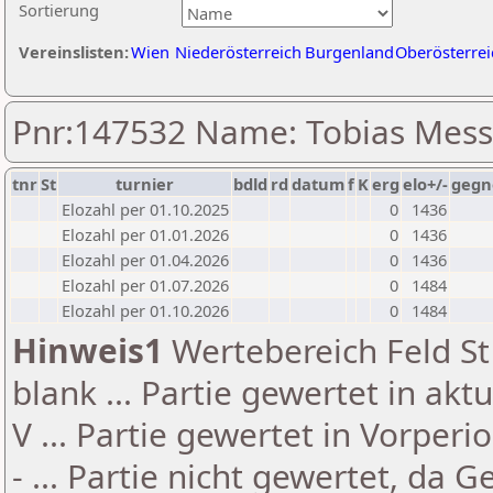
Sortierung
Vereinslisten:
Wien
Niederösterreich
Burgenland
Oberösterrei
Pnr:147532 Name: Tobias Mes
tnr
St
turnier
bdld
rd
datum
f
K
erg
elo+/-
gegn
Elozahl per 01.10.2025
0
1436
Elozahl per 01.01.2026
0
1436
Elozahl per 01.04.2026
0
1436
Elozahl per 01.07.2026
0
1484
Elozahl per 01.10.2026
0
1484
Hinweis1
Wertebereich Feld St 
blank ... Partie gewertet in akt
V ... Partie gewertet in Vorperi
- ... Partie nicht gewertet, da 