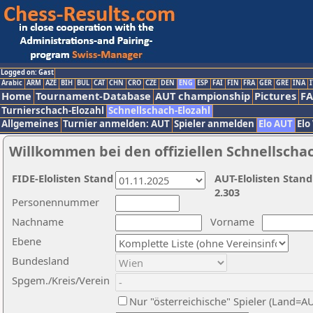
Logged on: Gast
Arabic
ARM
AZE
BIH
BUL
CAT
CHN
CRO
CZE
DEN
ENG
ESP
FAI
FIN
FRA
GER
GRE
INA
I
Home
Tournament-Database
AUT championship
Pictures
F
Turnierschach-Elozahl
Schnellschach-Elozahl
Allgemeines
Turnier anmelden: AUT
Spieler anmelden
Elo AUT
Elo
Willkommen bei den offiziellen Schnellscha
FIDE-Elolisten Stand
AUT-Elolisten Stand
2.303
Personennummer
Nachname
Vorname
Ebene
Bundesland
Spgem./Kreis/Verein
Nur "österreichische" Spieler (Land=A