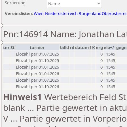
Sortierung
Vereinslisten:
Wien
Niederösterreich
Burgenland
Oberösterrei
Pnr:146914 Name: Jonathan La
tnr
St
turnier
bdld
rd
datum
f
K
erg
elo+/-
gegn
Elozahl per 01.07.2025
0
1545
Elozahl per 01.10.2025
0
1545
Elozahl per 01.01.2026
0
1545
Elozahl per 01.04.2026
0
1545
Elozahl per 01.07.2026
0
1545
Elozahl per 01.10.2026
0
1545
Hinweis1
Wertebereich Feld St 
blank ... Partie gewertet in akt
V ... Partie gewertet in Vorperi