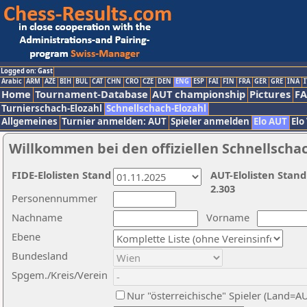
Logged on: Gast
Arabic
ARM
AZE
BIH
BUL
CAT
CHN
CRO
CZE
DEN
ENG
ESP
FAI
FIN
FRA
GER
GRE
INA
I
Home
Tournament-Database
AUT championship
Pictures
F
Turnierschach-Elozahl
Schnellschach-Elozahl
Allgemeines
Turnier anmelden: AUT
Spieler anmelden
Elo AUT
Elo
Willkommen bei den offiziellen Schnellscha
FIDE-Elolisten Stand
AUT-Elolisten Stand
2.303
Personennummer
Nachname
Vorname
Ebene
Bundesland
Spgem./Kreis/Verein
Nur "österreichische" Spieler (Land=A