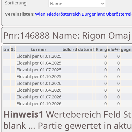
Sortierung
Vereinslisten:
Wien
Niederösterreich
Burgenland
Oberösterrei
Pnr:146888 Name: Rigon Omaj
tnr
St
turnier
bdld
rd
datum
f
K
erg
elo+/-
gegn
Elozahl per 01.01.2025
0
0
Elozahl per 01.04.2025
0
0
Elozahl per 01.07.2025
0
0
Elozahl per 01.10.2025
0
0
Elozahl per 01.01.2026
0
0
Elozahl per 01.04.2026
0
0
Elozahl per 01.07.2026
0
0
Elozahl per 01.10.2026
0
0
Hinweis1
Wertebereich Feld St 
blank ... Partie gewertet in akt