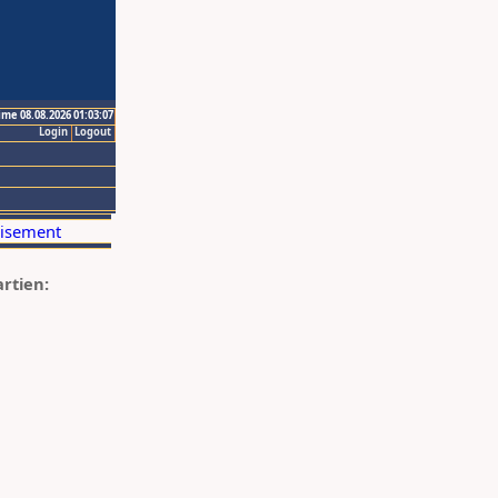
ime 08.08.2026 01:03:07
Login
Logout
artien: