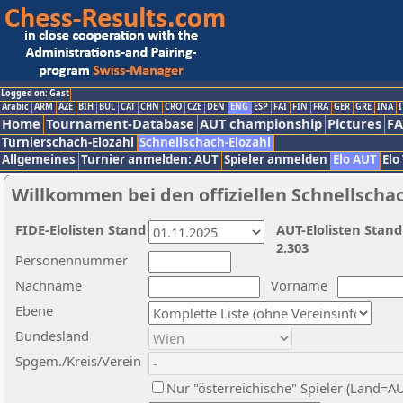
Logged on: Gast
Arabic
ARM
AZE
BIH
BUL
CAT
CHN
CRO
CZE
DEN
ENG
ESP
FAI
FIN
FRA
GER
GRE
INA
I
Home
Tournament-Database
AUT championship
Pictures
F
Turnierschach-Elozahl
Schnellschach-Elozahl
Allgemeines
Turnier anmelden: AUT
Spieler anmelden
Elo AUT
Elo
Willkommen bei den offiziellen Schnellscha
FIDE-Elolisten Stand
AUT-Elolisten Stand
2.303
Personennummer
Nachname
Vorname
Ebene
Bundesland
Spgem./Kreis/Verein
Nur "österreichische" Spieler (Land=A