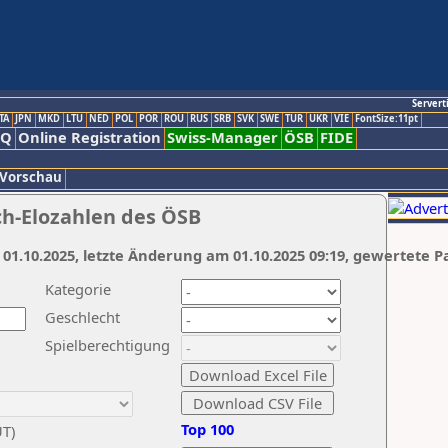
Servert
TA
JPN
MKD
LTU
NED
POL
POR
ROU
RUS
SRB
SVK
SWE
TUR
UKR
VIE
FontSize:11pt
AQ
Online Registration
Swiss-Manager
ÖSB
FIDE
 Vorschau
ch-Elozahlen des ÖSB
 01.10.2025, letzte Änderung am 01.10.2025 09:19, gewertete P
Kategorie
Geschlecht
Spielberechtigung
Top 100
UT)