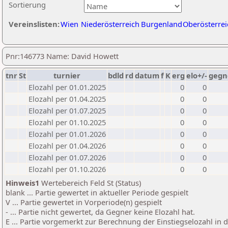
Sortierung
Vereinslisten:
Wien
Niederösterreich
Burgenland
Oberösterrei
Pnr:146773 Name: David Howett
tnr
St
turnier
bdld
rd
datum
f
K
erg
elo+/-
gegn
Elozahl per 01.01.2025
0
0
Elozahl per 01.04.2025
0
0
Elozahl per 01.07.2025
0
0
Elozahl per 01.10.2025
0
0
Elozahl per 01.01.2026
0
0
Elozahl per 01.04.2026
0
0
Elozahl per 01.07.2026
0
0
Elozahl per 01.10.2026
0
0
Hinweis1
Wertebereich Feld St (Status)
blank ... Partie gewertet in aktueller Periode gespielt
V ... Partie gewertet in Vorperiode(n) gespielt
- ... Partie nicht gewertet, da Gegner keine Elozahl hat.
E ... Partie vorgemerkt zur Berechnung der Einstiegselozahl in