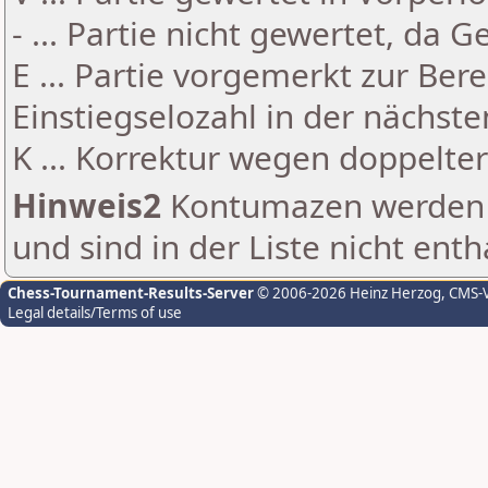
- ... Partie nicht gewertet, da 
E ... Partie vorgemerkt zur Be
Einstiegselozahl in der nächst
K ... Korrektur wegen doppelt
Hinweis2
Kontumazen werden g
und sind in der Liste nicht enth
Chess-Tournament-Results-Server
© 2006-2026 Heinz Herzog
, CMS-
Legal details/Terms of use