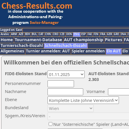
Logged on: Gast
Arabic
ARM
AZE
BIH
BUL
CAT
CHN
CRO
CZE
DEN
ENG
ESP
FAI
FIN
FRA
GER
GRE
INA
I
Home
Tournament-Database
AUT championship
Pictures
F
Turnierschach-Elozahl
Schnellschach-Elozahl
Allgemeines
Turnier anmelden: AUT
Spieler anmelden
Elo AUT
Elo
Willkommen bei den offiziellen Schnellscha
FIDE-Elolisten Stand
AUT-Elolisten Stand
2.303
Personennummer
Nachname
Vorname
Ebene
Bundesland
Spgem./Kreis/Verein
Nur "österreichische" Spieler (Land=A