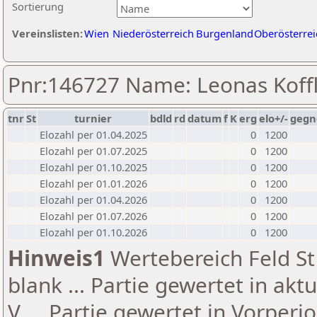
Sortierung
Vereinslisten:
Wien
Niederösterreich
Burgenland
Oberösterrei
Pnr:146727 Name: Leonas Koff
tnr
St
turnier
bdld
rd
datum
f
K
erg
elo+/-
gegn
Elozahl per 01.04.2025
0
1200
Elozahl per 01.07.2025
0
1200
Elozahl per 01.10.2025
0
1200
Elozahl per 01.01.2026
0
1200
Elozahl per 01.04.2026
0
1200
Elozahl per 01.07.2026
0
1200
Elozahl per 01.10.2026
0
1200
Hinweis1
Wertebereich Feld St 
blank ... Partie gewertet in akt
V ... Partie gewertet in Vorperi