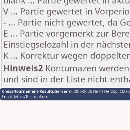
blank ... Partie gewertet in akt
V ... Partie gewertet in Vorperi
- ... Partie nicht gewertet, da 
E ... Partie vorgemerkt zur Be
Einstiegselozahl in der nächst
K ... Korrektur wegen doppelt
Hinweis2
Kontumazen werden g
und sind in der Liste nicht enth
Chess-Tournament-Results-Server
© 2006-2026 Heinz Herzog
, CMS-
Legal details/Terms of use