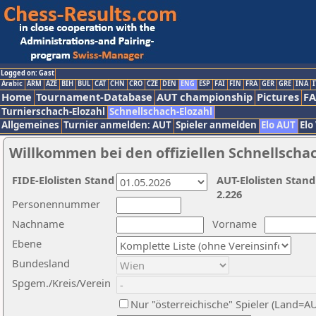
Logged on: Gast
Arabic
ARM
AZE
BIH
BUL
CAT
CHN
CRO
CZE
DEN
ENG
ESP
FAI
FIN
FRA
GER
GRE
INA
I
Home
Tournament-Database
AUT championship
Pictures
F
Turnierschach-Elozahl
Schnellschach-Elozahl
Allgemeines
Turnier anmelden: AUT
Spieler anmelden
Elo AUT
Elo
Willkommen bei den offiziellen Schnellscha
FIDE-Elolisten Stand
AUT-Elolisten Stand
2.226
Personennummer
Nachname
Vorname
Ebene
Bundesland
Spgem./Kreis/Verein
Nur "österreichische" Spieler (Land=A