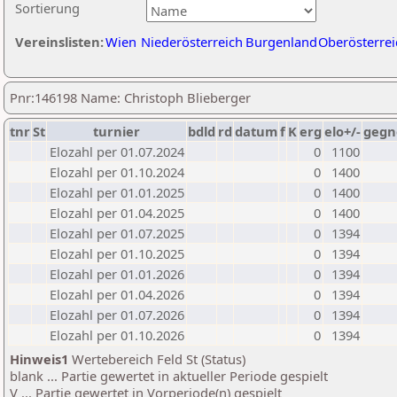
Sortierung
Vereinslisten:
Wien
Niederösterreich
Burgenland
Oberösterrei
Pnr:146198 Name: Christoph Blieberger
tnr
St
turnier
bdld
rd
datum
f
K
erg
elo+/-
gegn
Elozahl per 01.07.2024
0
1100
Elozahl per 01.10.2024
0
1400
Elozahl per 01.01.2025
0
1400
Elozahl per 01.04.2025
0
1400
Elozahl per 01.07.2025
0
1394
Elozahl per 01.10.2025
0
1394
Elozahl per 01.01.2026
0
1394
Elozahl per 01.04.2026
0
1394
Elozahl per 01.07.2026
0
1394
Elozahl per 01.10.2026
0
1394
Hinweis1
Wertebereich Feld St (Status)
blank ... Partie gewertet in aktueller Periode gespielt
V ... Partie gewertet in Vorperiode(n) gespielt