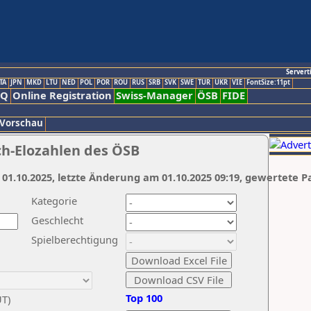
Servert
TA
JPN
MKD
LTU
NED
POL
POR
ROU
RUS
SRB
SVK
SWE
TUR
UKR
VIE
FontSize:11pt
AQ
Online Registration
Swiss-Manager
ÖSB
FIDE
 Vorschau
ch-Elozahlen des ÖSB
 01.10.2025, letzte Änderung am 01.10.2025 09:19, gewertete P
Kategorie
Geschlecht
Spielberechtigung
Top 100
UT)