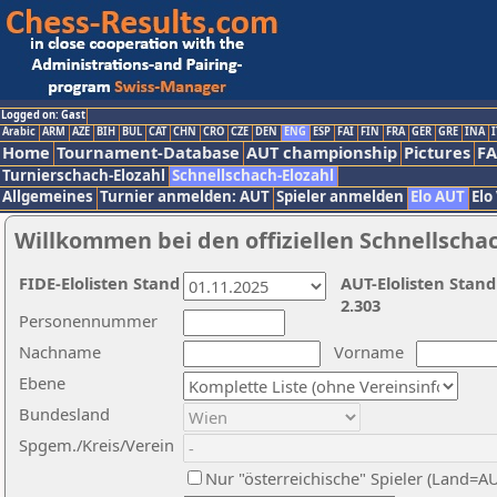
Logged on: Gast
Arabic
ARM
AZE
BIH
BUL
CAT
CHN
CRO
CZE
DEN
ENG
ESP
FAI
FIN
FRA
GER
GRE
INA
I
Home
Tournament-Database
AUT championship
Pictures
F
Turnierschach-Elozahl
Schnellschach-Elozahl
Allgemeines
Turnier anmelden: AUT
Spieler anmelden
Elo AUT
Elo
Willkommen bei den offiziellen Schnellscha
FIDE-Elolisten Stand
AUT-Elolisten Stand
2.303
Personennummer
Nachname
Vorname
Ebene
Bundesland
Spgem./Kreis/Verein
Nur "österreichische" Spieler (Land=A