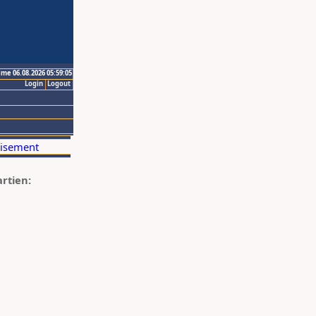
ime 06.08.2026 05:59:05
Login
Logout
artien: