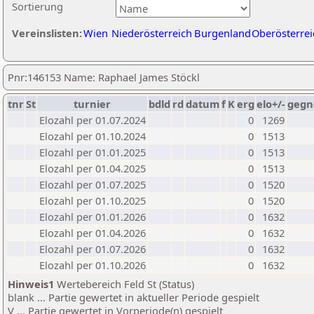
Sortierung
Vereinslisten:
Wien
Niederösterreich
Burgenland
Oberösterrei
Pnr:146153 Name: Raphael James Stöckl
tnr
St
turnier
bdld
rd
datum
f
K
erg
elo+/-
gegn
Elozahl per 01.07.2024
0
1269
Elozahl per 01.10.2024
0
1513
Elozahl per 01.01.2025
0
1513
Elozahl per 01.04.2025
0
1513
Elozahl per 01.07.2025
0
1520
Elozahl per 01.10.2025
0
1520
Elozahl per 01.01.2026
0
1632
Elozahl per 01.04.2026
0
1632
Elozahl per 01.07.2026
0
1632
Elozahl per 01.10.2026
0
1632
Hinweis1
Wertebereich Feld St (Status)
blank ... Partie gewertet in aktueller Periode gespielt
V ... Partie gewertet in Vorperiode(n) gespielt