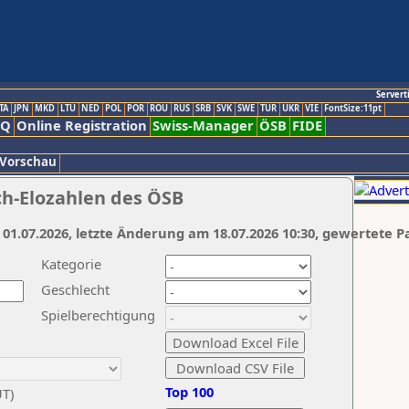
Servert
TA
JPN
MKD
LTU
NED
POL
POR
ROU
RUS
SRB
SVK
SWE
TUR
UKR
VIE
FontSize:11pt
AQ
Online Registration
Swiss-Manager
ÖSB
FIDE
 Vorschau
ch-Elozahlen des ÖSB
 01.07.2026, letzte Änderung am 18.07.2026 10:30, gewertete P
Kategorie
Geschlecht
Spielberechtigung
Top 100
UT)