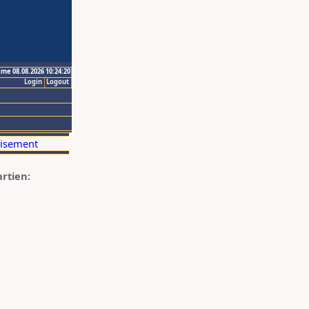
ime 08.08.2026 10:24:20
Login
Logout
artien: