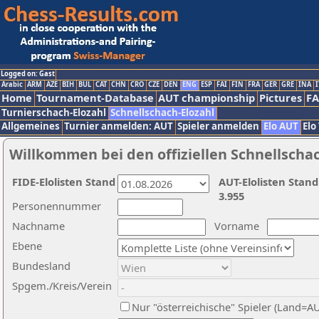
Logged on: Gast
Arabic
ARM
AZE
BIH
BUL
CAT
CHN
CRO
CZE
DEN
ENG
ESP
FAI
FIN
FRA
GER
GRE
INA
I
Home
Tournament-Database
AUT championship
Pictures
F
Turnierschach-Elozahl
Schnellschach-Elozahl
Allgemeines
Turnier anmelden: AUT
Spieler anmelden
Elo AUT
Elo
Willkommen bei den offiziellen Schnellscha
FIDE-Elolisten Stand
AUT-Elolisten Stand
3.955
Personennummer
Nachname
Vorname
Ebene
Bundesland
Spgem./Kreis/Verein
Nur "österreichische" Spieler (Land=A