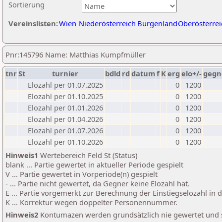
Sortierung
Vereinslisten:
Wien
Niederösterreich
Burgenland
Oberösterrei
Pnr:145796 Name: Matthias Kumpfmüller
tnr
St
turnier
bdld
rd
datum
f
K
erg
elo+/-
gegn
Elozahl per 01.07.2025
0
1200
Elozahl per 01.10.2025
0
1200
Elozahl per 01.01.2026
0
1200
Elozahl per 01.04.2026
0
1200
Elozahl per 01.07.2026
0
1200
Elozahl per 01.10.2026
0
1200
Hinweis1
Wertebereich Feld St (Status)
blank ... Partie gewertet in aktueller Periode gespielt
V ... Partie gewertet in Vorperiode(n) gespielt
- ... Partie nicht gewertet, da Gegner keine Elozahl hat.
E ... Partie vorgemerkt zur Berechnung der Einstiegselozahl in
K ... Korrektur wegen doppelter Personennummer.
Hinweis2
Kontumazen werden grundsätzlich nie gewertet und sin