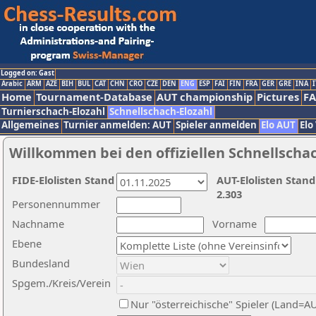
Logged on: Gast
Arabic
ARM
AZE
BIH
BUL
CAT
CHN
CRO
CZE
DEN
ENG
ESP
FAI
FIN
FRA
GER
GRE
INA
I
Home
Tournament-Database
AUT championship
Pictures
F
Turnierschach-Elozahl
Schnellschach-Elozahl
Allgemeines
Turnier anmelden: AUT
Spieler anmelden
Elo AUT
Elo
Willkommen bei den offiziellen Schnellscha
FIDE-Elolisten Stand
AUT-Elolisten Stand
2.303
Personennummer
Nachname
Vorname
Ebene
Bundesland
Spgem./Kreis/Verein
Nur "österreichische" Spieler (Land=A