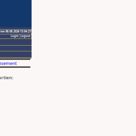
ime 08.08.2026 13:04:27
Login
Logout
artien: