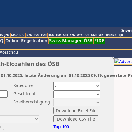
Servert
TA
JPN
MKD
LTU
NED
POL
POR
ROU
RUS
SRB
SVK
SWE
TUR
UKR
VIE
FontSize:11pt
AQ
Online Registration
Swiss-Manager
ÖSB
FIDE
 Vorschau
ch-Elozahlen des ÖSB
 01.10.2025, letzte Änderung am 01.10.2025 09:19, gewertete P
Kategorie
Geschlecht
Spielberechtigung
Top 100
UT)