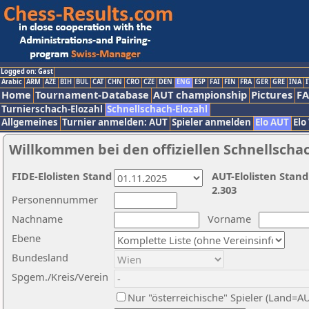
Logged on: Gast
Arabic
ARM
AZE
BIH
BUL
CAT
CHN
CRO
CZE
DEN
ENG
ESP
FAI
FIN
FRA
GER
GRE
INA
I
Home
Tournament-Database
AUT championship
Pictures
F
Turnierschach-Elozahl
Schnellschach-Elozahl
Allgemeines
Turnier anmelden: AUT
Spieler anmelden
Elo AUT
Elo
Willkommen bei den offiziellen Schnellscha
FIDE-Elolisten Stand
AUT-Elolisten Stand
2.303
Personennummer
Nachname
Vorname
Ebene
Bundesland
Spgem./Kreis/Verein
Nur "österreichische" Spieler (Land=A