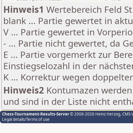
Hinweis1
Wertebereich Feld St 
blank ... Partie gewertet in akt
V ... Partie gewertet in Vorperi
- ... Partie nicht gewertet, da 
E ... Partie vorgemerkt zur Be
Einstiegselozahl in der nächst
K ... Korrektur wegen doppelt
Hinweis2
Kontumazen werden g
und sind in der Liste nicht enth
Chess-Tournament-Results-Server
© 2006-2026 Heinz Herzog
, CMS-
Legal details/Terms of use