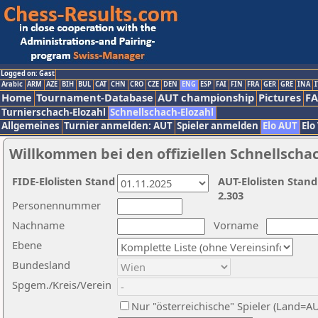
Logged on: Gast
Arabic
ARM
AZE
BIH
BUL
CAT
CHN
CRO
CZE
DEN
ENG
ESP
FAI
FIN
FRA
GER
GRE
INA
I
Home
Tournament-Database
AUT championship
Pictures
F
Turnierschach-Elozahl
Schnellschach-Elozahl
Allgemeines
Turnier anmelden: AUT
Spieler anmelden
Elo AUT
Elo
Willkommen bei den offiziellen Schnellscha
FIDE-Elolisten Stand
AUT-Elolisten Stand
2.303
Personennummer
Nachname
Vorname
Ebene
Bundesland
Spgem./Kreis/Verein
Nur "österreichische" Spieler (Land=A