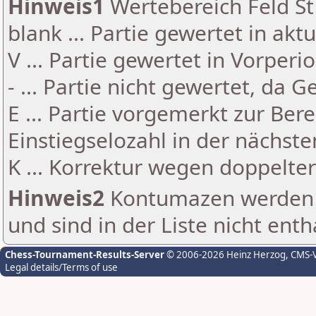
Hinweis1
Wertebereich Feld St 
blank ... Partie gewertet in akt
V ... Partie gewertet in Vorperi
- ... Partie nicht gewertet, da 
E ... Partie vorgemerkt zur Be
Einstiegselozahl in der nächst
K ... Korrektur wegen doppelt
Hinweis2
Kontumazen werden g
und sind in der Liste nicht enth
Chess-Tournament-Results-Server
© 2006-2026 Heinz Herzog
, CMS-
Legal details/Terms of use