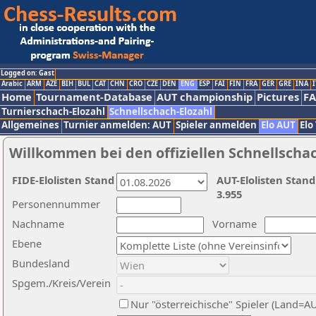
Logged on: Gast
Arabic
ARM
AZE
BIH
BUL
CAT
CHN
CRO
CZE
DEN
ENG
ESP
FAI
FIN
FRA
GER
GRE
INA
I
Home
Tournament-Database
AUT championship
Pictures
F
Turnierschach-Elozahl
Schnellschach-Elozahl
Allgemeines
Turnier anmelden: AUT
Spieler anmelden
Elo AUT
Elo
Willkommen bei den offiziellen Schnellscha
FIDE-Elolisten Stand
AUT-Elolisten Stand
3.955
Personennummer
Nachname
Vorname
Ebene
Bundesland
Spgem./Kreis/Verein
Nur "österreichische" Spieler (Land=A