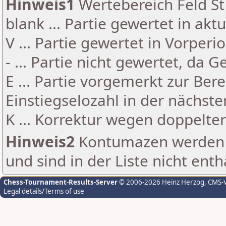
Hinweis1
Wertebereich Feld St 
blank ... Partie gewertet in akt
V ... Partie gewertet in Vorperi
- ... Partie nicht gewertet, da 
E ... Partie vorgemerkt zur Be
Einstiegselozahl in der nächst
K ... Korrektur wegen doppelt
Hinweis2
Kontumazen werden g
und sind in der Liste nicht enth
Chess-Tournament-Results-Server
© 2006-2026 Heinz Herzog
, CMS-
Legal details/Terms of use