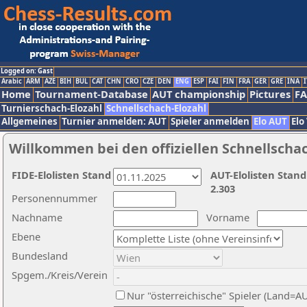
Logged on: Gast
Arabic
ARM
AZE
BIH
BUL
CAT
CHN
CRO
CZE
DEN
ENG
ESP
FAI
FIN
FRA
GER
GRE
INA
I
Home
Tournament-Database
AUT championship
Pictures
F
Turnierschach-Elozahl
Schnellschach-Elozahl
Allgemeines
Turnier anmelden: AUT
Spieler anmelden
Elo AUT
Elo
Willkommen bei den offiziellen Schnellscha
FIDE-Elolisten Stand
AUT-Elolisten Stand
2.303
Personennummer
Nachname
Vorname
Ebene
Bundesland
Spgem./Kreis/Verein
Nur "österreichische" Spieler (Land=A