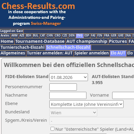
Logged on: Gast
Arabic
ARM
AZE
BIH
BUL
CAT
CHN
CRO
CZE
DEN
ENG
ESP
FAI
FIN
FRA
GER
GRE
INA
I
Home
Tournament-Database
AUT championship
Pictures
F
Turnierschach-Elozahl
Schnellschach-Elozahl
Allgemeines
Turnier anmelden: AUT
Spieler anmelden
Elo AUT
Elo
Willkommen bei den offiziellen Schnellscha
FIDE-Elolisten Stand
AUT-Elolisten Stand
3.955
Personennummer
Nachname
Vorname
Ebene
Bundesland
Spgem./Kreis/Verein
Nur "österreichische" Spieler (Land=A