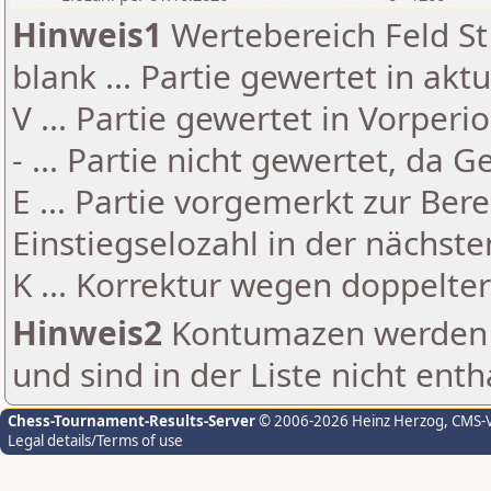
Hinweis1
Wertebereich Feld St 
blank ... Partie gewertet in akt
V ... Partie gewertet in Vorperi
- ... Partie nicht gewertet, da 
E ... Partie vorgemerkt zur Be
Einstiegselozahl in der nächst
K ... Korrektur wegen doppelt
Hinweis2
Kontumazen werden g
und sind in der Liste nicht enth
Chess-Tournament-Results-Server
© 2006-2026 Heinz Herzog
, CMS-
Legal details/Terms of use