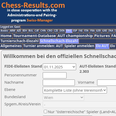
Logged on: Gast
Arabic
ARM
AZE
BIH
BUL
CAT
CHN
CRO
CZE
DEN
ENG
ESP
FAI
FIN
FRA
GER
GRE
INA
I
Home
Tournament-Database
AUT championship
Pictures
F
Turnierschach-Elozahl
Schnellschach-Elozahl
Allgemeines
Turnier anmelden: AUT
Spieler anmelden
Elo AUT
Elo
Willkommen bei den offiziellen Schnellscha
FIDE-Elolisten Stand
AUT-Elolisten Stand
2.303
Personennummer
Nachname
Vorname
Ebene
Bundesland
Spgem./Kreis/Verein
Nur "österreichische" Spieler (Land=A