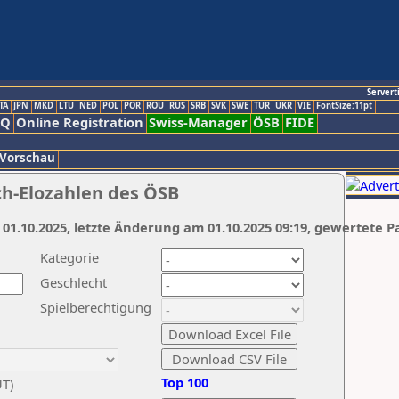
Servert
TA
JPN
MKD
LTU
NED
POL
POR
ROU
RUS
SRB
SVK
SWE
TUR
UKR
VIE
FontSize:11pt
AQ
Online Registration
Swiss-Manager
ÖSB
FIDE
 Vorschau
ch-Elozahlen des ÖSB
 01.10.2025, letzte Änderung am 01.10.2025 09:19, gewertete P
Kategorie
Geschlecht
Spielberechtigung
Top 100
UT)