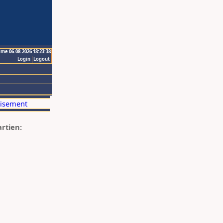
ime 06.08.2026 18:23:38
Login
Logout
artien: