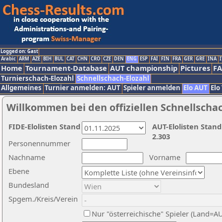
Logged on: Gast
Arabic
ARM
AZE
BIH
BUL
CAT
CHN
CRO
CZE
DEN
ENG
ESP
FAI
FIN
FRA
GER
GRE
INA
I
Home
Tournament-Database
AUT championship
Pictures
F
Turnierschach-Elozahl
Schnellschach-Elozahl
Allgemeines
Turnier anmelden: AUT
Spieler anmelden
Elo AUT
Elo
Willkommen bei den offiziellen Schnellscha
FIDE-Elolisten Stand
AUT-Elolisten Stand
2.303
Personennummer
Nachname
Vorname
Ebene
Bundesland
Spgem./Kreis/Verein
Nur "österreichische" Spieler (Land=A