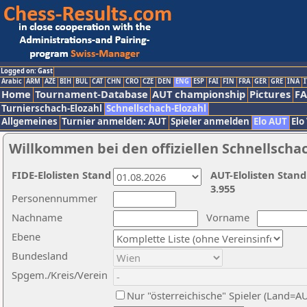
Logged on: Gast
Arabic
ARM
AZE
BIH
BUL
CAT
CHN
CRO
CZE
DEN
ENG
ESP
FAI
FIN
FRA
GER
GRE
INA
I
Home
Tournament-Database
AUT championship
Pictures
F
Turnierschach-Elozahl
Schnellschach-Elozahl
Allgemeines
Turnier anmelden: AUT
Spieler anmelden
Elo AUT
Elo
Willkommen bei den offiziellen Schnellscha
FIDE-Elolisten Stand
AUT-Elolisten Stand
3.955
Personennummer
Nachname
Vorname
Ebene
Bundesland
Spgem./Kreis/Verein
Nur "österreichische" Spieler (Land=A