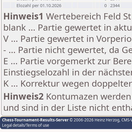
Elozahl per 01.10.2026
0
2344
Hinweis1
Wertebereich Feld St 
blank ... Partie gewertet in akt
V ... Partie gewertet in Vorperi
- ... Partie nicht gewertet, da 
E ... Partie vorgemerkt zur Be
Einstiegselozahl in der nächst
K ... Korrektur wegen doppelt
Hinweis2
Kontumazen werden g
und sind in der Liste nicht enth
Chess-Tournament-Results-Server
© 2006-2026 Heinz Herzog
, CMS-
Legal details/Terms of use