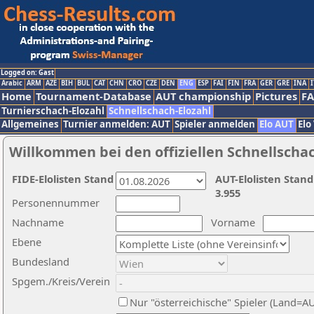
Logged on: Gast
Arabic
ARM
AZE
BIH
BUL
CAT
CHN
CRO
CZE
DEN
ENG
ESP
FAI
FIN
FRA
GER
GRE
INA
I
Home
Tournament-Database
AUT championship
Pictures
F
Turnierschach-Elozahl
Schnellschach-Elozahl
Allgemeines
Turnier anmelden: AUT
Spieler anmelden
Elo AUT
Elo
Willkommen bei den offiziellen Schnellscha
FIDE-Elolisten Stand
AUT-Elolisten Stand
3.955
Personennummer
Nachname
Vorname
Ebene
Bundesland
Spgem./Kreis/Verein
Nur "österreichische" Spieler (Land=A