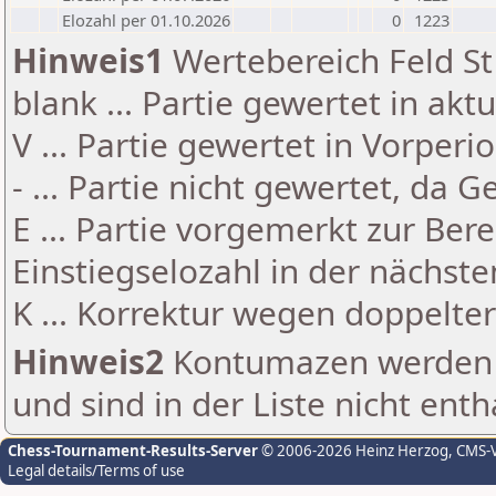
Elozahl per 01.10.2026
0
1223
Hinweis1
Wertebereich Feld St 
blank ... Partie gewertet in akt
V ... Partie gewertet in Vorperi
- ... Partie nicht gewertet, da 
E ... Partie vorgemerkt zur Be
Einstiegselozahl in der nächst
K ... Korrektur wegen doppelt
Hinweis2
Kontumazen werden g
und sind in der Liste nicht enth
Chess-Tournament-Results-Server
© 2006-2026 Heinz Herzog
, CMS-
Legal details/Terms of use