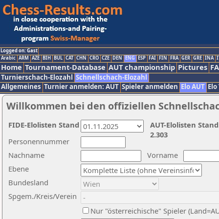
Logged on: Gast
Arabic
ARM
AZE
BIH
BUL
CAT
CHN
CRO
CZE
DEN
ENG
ESP
FAI
FIN
FRA
GER
GRE
INA
I
Home
Tournament-Database
AUT championship
Pictures
F
Turnierschach-Elozahl
Schnellschach-Elozahl
Allgemeines
Turnier anmelden: AUT
Spieler anmelden
Elo AUT
Elo
Willkommen bei den offiziellen Schnellscha
FIDE-Elolisten Stand
AUT-Elolisten Stand
2.303
Personennummer
Nachname
Vorname
Ebene
Bundesland
Spgem./Kreis/Verein
Nur "österreichische" Spieler (Land=A