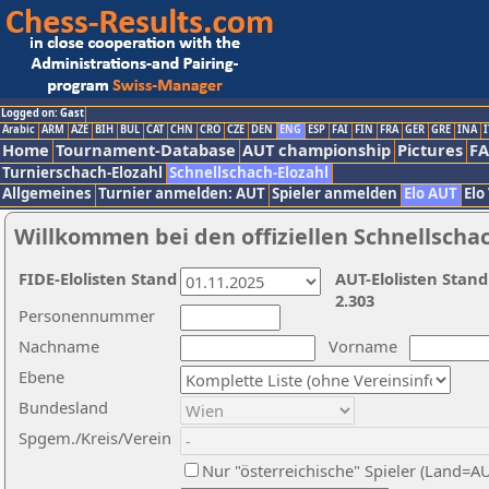
Logged on: Gast
Arabic
ARM
AZE
BIH
BUL
CAT
CHN
CRO
CZE
DEN
ENG
ESP
FAI
FIN
FRA
GER
GRE
INA
I
Home
Tournament-Database
AUT championship
Pictures
F
Turnierschach-Elozahl
Schnellschach-Elozahl
Allgemeines
Turnier anmelden: AUT
Spieler anmelden
Elo AUT
Elo
Willkommen bei den offiziellen Schnellscha
FIDE-Elolisten Stand
AUT-Elolisten Stand
2.303
Personennummer
Nachname
Vorname
Ebene
Bundesland
Spgem./Kreis/Verein
Nur "österreichische" Spieler (Land=A