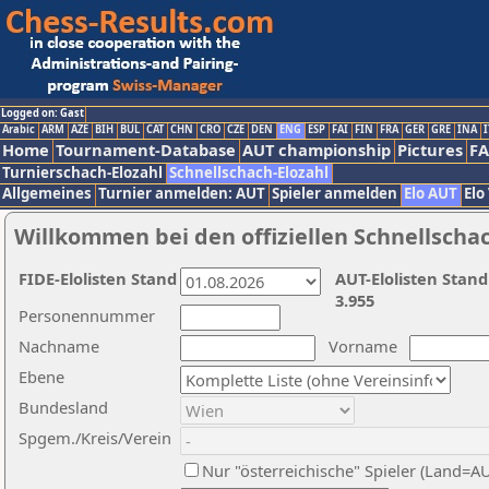
Logged on: Gast
Arabic
ARM
AZE
BIH
BUL
CAT
CHN
CRO
CZE
DEN
ENG
ESP
FAI
FIN
FRA
GER
GRE
INA
I
Home
Tournament-Database
AUT championship
Pictures
F
Turnierschach-Elozahl
Schnellschach-Elozahl
Allgemeines
Turnier anmelden: AUT
Spieler anmelden
Elo AUT
Elo
Willkommen bei den offiziellen Schnellscha
FIDE-Elolisten Stand
AUT-Elolisten Stand
3.955
Personennummer
Nachname
Vorname
Ebene
Bundesland
Spgem./Kreis/Verein
Nur "österreichische" Spieler (Land=A