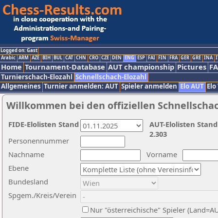
Logged on: Gast
Arabic
ARM
AZE
BIH
BUL
CAT
CHN
CRO
CZE
DEN
ENG
ESP
FAI
FIN
FRA
GER
GRE
INA
I
Home
Tournament-Database
AUT championship
Pictures
F
Turnierschach-Elozahl
Schnellschach-Elozahl
Allgemeines
Turnier anmelden: AUT
Spieler anmelden
Elo AUT
Elo
Willkommen bei den offiziellen Schnellscha
FIDE-Elolisten Stand
AUT-Elolisten Stand
2.303
Personennummer
Nachname
Vorname
Ebene
Bundesland
Spgem./Kreis/Verein
Nur "österreichische" Spieler (Land=A