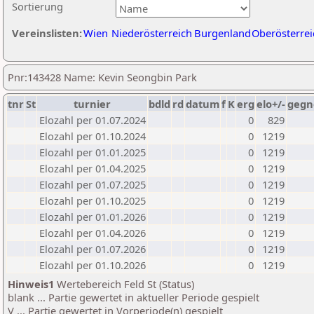
Sortierung
Vereinslisten:
Wien
Niederösterreich
Burgenland
Oberösterrei
Pnr:143428 Name: Kevin Seongbin Park
tnr
St
turnier
bdld
rd
datum
f
K
erg
elo+/-
gegn
Elozahl per 01.07.2024
0
829
Elozahl per 01.10.2024
0
1219
Elozahl per 01.01.2025
0
1219
Elozahl per 01.04.2025
0
1219
Elozahl per 01.07.2025
0
1219
Elozahl per 01.10.2025
0
1219
Elozahl per 01.01.2026
0
1219
Elozahl per 01.04.2026
0
1219
Elozahl per 01.07.2026
0
1219
Elozahl per 01.10.2026
0
1219
Hinweis1
Wertebereich Feld St (Status)
blank ... Partie gewertet in aktueller Periode gespielt
V ... Partie gewertet in Vorperiode(n) gespielt