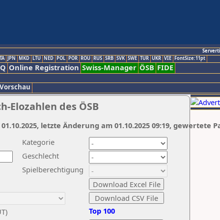
Servert
TA
JPN
MKD
LTU
NED
POL
POR
ROU
RUS
SRB
SVK
SWE
TUR
UKR
VIE
FontSize:11pt
AQ
Online Registration
Swiss-Manager
ÖSB
FIDE
 Vorschau
ch-Elozahlen des ÖSB
 01.10.2025, letzte Änderung am 01.10.2025 09:19, gewertete P
Kategorie
Geschlecht
Spielberechtigung
Top 100
UT)