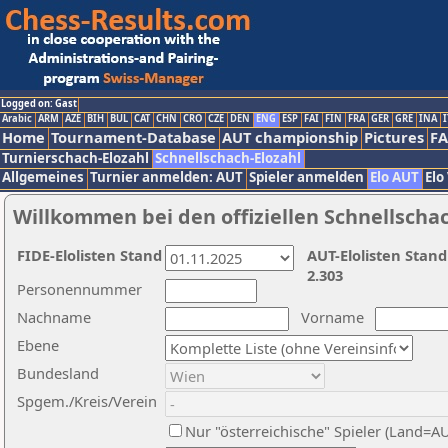
Logged on: Gast
Arabic
ARM
AZE
BIH
BUL
CAT
CHN
CRO
CZE
DEN
ENG
ESP
FAI
FIN
FRA
GER
GRE
INA
I
Home
Tournament-Database
AUT championship
Pictures
F
Turnierschach-Elozahl
Schnellschach-Elozahl
Allgemeines
Turnier anmelden: AUT
Spieler anmelden
Elo AUT
Elo
Willkommen bei den offiziellen Schnellscha
FIDE-Elolisten Stand
AUT-Elolisten Stand
2.303
Personennummer
Nachname
Vorname
Ebene
Bundesland
Spgem./Kreis/Verein
Nur "österreichische" Spieler (Land=A