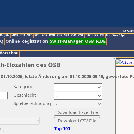
Servert
TA
JPN
MKD
LTU
NED
POL
POR
ROU
RUS
SRB
SVK
SWE
TUR
UKR
VIE
FontSize:11pt
AQ
Online Registration
Swiss-Manager
ÖSB
FIDE
 Vorschau
ch-Elozahlen des ÖSB
 01.10.2025, letzte Änderung am 01.10.2025 09:19, gewertete P
Kategorie
Geschlecht
Spielberechtigung
Top 100
UT)