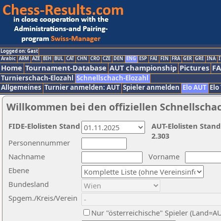
Logged on: Gast
Arabic
ARM
AZE
BIH
BUL
CAT
CHN
CRO
CZE
DEN
ENG
ESP
FAI
FIN
FRA
GER
GRE
INA
I
Home
Tournament-Database
AUT championship
Pictures
F
Turnierschach-Elozahl
Schnellschach-Elozahl
Allgemeines
Turnier anmelden: AUT
Spieler anmelden
Elo AUT
Elo
Willkommen bei den offiziellen Schnellscha
FIDE-Elolisten Stand
AUT-Elolisten Stand
2.303
Personennummer
Nachname
Vorname
Ebene
Bundesland
Spgem./Kreis/Verein
Nur "österreichische" Spieler (Land=A