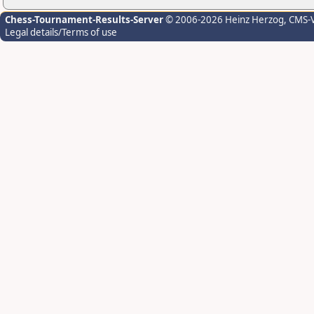
Chess-Tournament-Results-Server
© 2006-2026 Heinz Herzog
, CMS-
Legal details/Terms of use