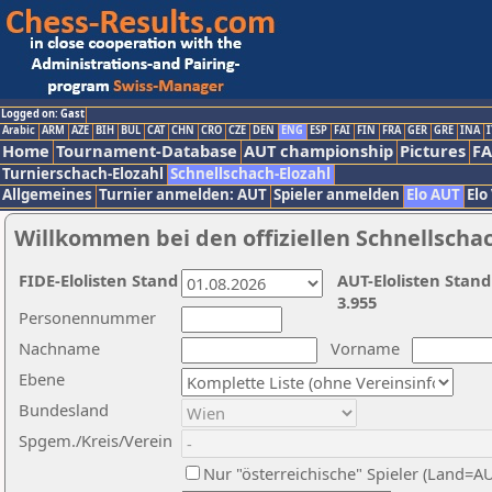
Logged on: Gast
Arabic
ARM
AZE
BIH
BUL
CAT
CHN
CRO
CZE
DEN
ENG
ESP
FAI
FIN
FRA
GER
GRE
INA
I
Home
Tournament-Database
AUT championship
Pictures
F
Turnierschach-Elozahl
Schnellschach-Elozahl
Allgemeines
Turnier anmelden: AUT
Spieler anmelden
Elo AUT
Elo
Willkommen bei den offiziellen Schnellscha
FIDE-Elolisten Stand
AUT-Elolisten Stand
3.955
Personennummer
Nachname
Vorname
Ebene
Bundesland
Spgem./Kreis/Verein
Nur "österreichische" Spieler (Land=A