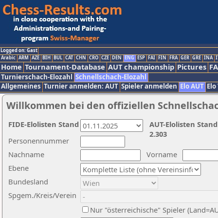
Logged on: Gast
Arabic
ARM
AZE
BIH
BUL
CAT
CHN
CRO
CZE
DEN
ENG
ESP
FAI
FIN
FRA
GER
GRE
INA
I
Home
Tournament-Database
AUT championship
Pictures
F
Turnierschach-Elozahl
Schnellschach-Elozahl
Allgemeines
Turnier anmelden: AUT
Spieler anmelden
Elo AUT
Elo
Willkommen bei den offiziellen Schnellscha
FIDE-Elolisten Stand
AUT-Elolisten Stand
2.303
Personennummer
Nachname
Vorname
Ebene
Bundesland
Spgem./Kreis/Verein
Nur "österreichische" Spieler (Land=A