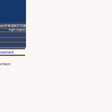
ime 07.08.2026 21:12:08
Login
Logout
artien: