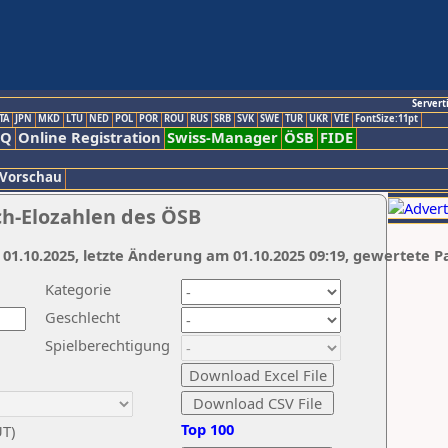
Servert
TA
JPN
MKD
LTU
NED
POL
POR
ROU
RUS
SRB
SVK
SWE
TUR
UKR
VIE
FontSize:11pt
AQ
Online Registration
Swiss-Manager
ÖSB
FIDE
 Vorschau
ch-Elozahlen des ÖSB
 01.10.2025, letzte Änderung am 01.10.2025 09:19, gewertete P
Kategorie
Geschlecht
Spielberechtigung
Top 100
UT)