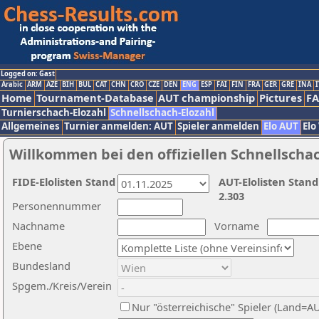
Logged on: Gast
Arabic
ARM
AZE
BIH
BUL
CAT
CHN
CRO
CZE
DEN
ENG
ESP
FAI
FIN
FRA
GER
GRE
INA
I
Home
Tournament-Database
AUT championship
Pictures
F
Turnierschach-Elozahl
Schnellschach-Elozahl
Allgemeines
Turnier anmelden: AUT
Spieler anmelden
Elo AUT
Elo
Willkommen bei den offiziellen Schnellscha
FIDE-Elolisten Stand
AUT-Elolisten Stand
2.303
Personennummer
Nachname
Vorname
Ebene
Bundesland
Spgem./Kreis/Verein
Nur "österreichische" Spieler (Land=A