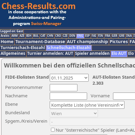
Logged on: Gast
Arabic
ARM
AZE
BIH
BUL
CAT
CHN
CRO
CZE
DEN
ENG
ESP
FAI
FIN
FRA
GER
GRE
INA
I
Home
Tournament-Database
AUT championship
Pictures
F
Turnierschach-Elozahl
Schnellschach-Elozahl
Allgemeines
Turnier anmelden: AUT
Spieler anmelden
Elo AUT
Elo
Willkommen bei den offiziellen Schnellscha
FIDE-Elolisten Stand
AUT-Elolisten Stand
2.303
Personennummer
Nachname
Vorname
Ebene
Bundesland
Spgem./Kreis/Verein
Nur "österreichische" Spieler (Land=A