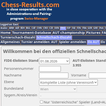
Logged on: Gast
Arabic
ARM
AZE
BIH
BUL
CAT
CHN
CRO
CZE
DEN
ENG
ESP
FAI
FIN
FRA
GER
GRE
INA
I
Home
Tournament-Database
AUT championship
Pictures
F
Turnierschach-Elozahl
Schnellschach-Elozahl
Allgemeines
Turnier anmelden: AUT
Spieler anmelden
Elo AUT
Elo
Willkommen bei den offiziellen Schnellscha
FIDE-Elolisten Stand
AUT-Elolisten Stand
3.955
Personennummer
Nachname
Vorname
Ebene
Bundesland
Spgem./Kreis/Verein
Nur "österreichische" Spieler (Land=A