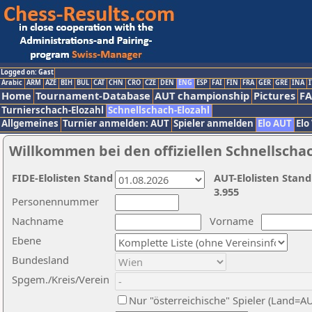
Logged on: Gast
Arabic
ARM
AZE
BIH
BUL
CAT
CHN
CRO
CZE
DEN
ENG
ESP
FAI
FIN
FRA
GER
GRE
INA
I
Home
Tournament-Database
AUT championship
Pictures
F
Turnierschach-Elozahl
Schnellschach-Elozahl
Allgemeines
Turnier anmelden: AUT
Spieler anmelden
Elo AUT
Elo
Willkommen bei den offiziellen Schnellscha
FIDE-Elolisten Stand
AUT-Elolisten Stand
3.955
Personennummer
Nachname
Vorname
Ebene
Bundesland
Spgem./Kreis/Verein
Nur "österreichische" Spieler (Land=A