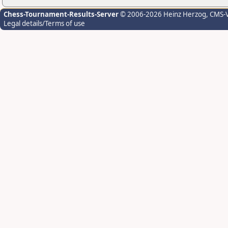
Chess-Tournament-Results-Server
© 2006-2026 Heinz Herzog
, CMS-
Legal details/Terms of use